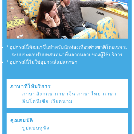
* อุปกรณ์นี้พัฒนาขึ้นสำหรับนักท่องเที่ยวต่างชาติโดยเฉพาะ
ระบบจะตอบรับบทสนทนาที่หลากหลายของผู้ใช้บริการ
* อุปกรณ์นี้ไม่ใช่อุปกรณ์แปลภาษา
ภาษาที่ให้บริการ
ภาษาอังกฤษ ภาษาจีน ภาษาไทย ภาษา
อินโดนีเซีย เวียตนาม
คุณสมบัติ
รูปแบบหูฟัง