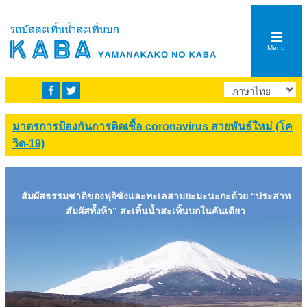
Menu
มาตรการป้องกันการติดเชื้อ coronavirus สายพันธ์ใหม่ (โค
วิด-19)
สัมผัสธรรมชาติของฟุจิซังและทะเลสาบยะมะนะกะด้วย “ประสาท
สัมผัสทั้งห้า” สะเทิ้นน้ำสะเทิ้นบกในคันเดียว