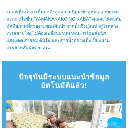
รถสะเทิ้นน้ำสะเทิ้นบกดึงดูดความนิยมเข้าสู่ทะเลสาบยะมะ
นะกะ เมื่อขึ้น "YAMANAKAKO NO KABA" คุณจะได้พบกับ
ทัศนียภาพที่สวยงามของผืนป่า จากนั้นจึงมุ่งหน้าสู่ใจกลาง
ทะเลสาบโดยไม่ต้องเปลี่ยนยานพาหนะ พร้อมสัมผัส
แสงแดด สายลม ต้นไม้ และสายน้ำอย่างเต็มเปี่ยมผ่าน
ประสาทสัมผัสของคุณ
ปัจจุบันมีระบบแนะนำข้อมูล
อัตโนมัติแล้ว!